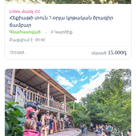
Լոռու մարզ, ՀՀ
Հեքիաթի տուն 7-օրյա կրթական ծրագիր
ճամբար
Գնահատված
0 Կարծիք
Բացվում է: 09:00
15.000դ
7D168Ժ․
սկսած