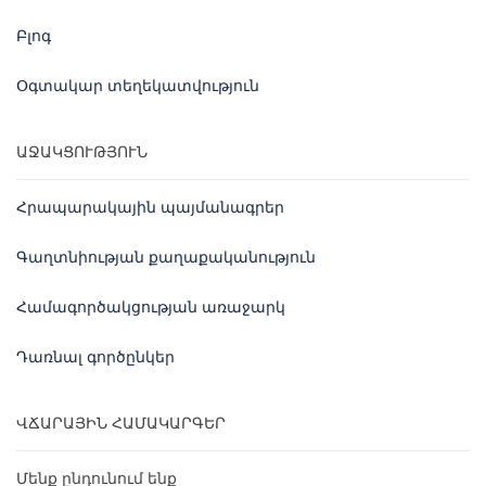
Բլոգ
Օգտակար տեղեկատվություն
ԱՋԱԿՑՈՒԹՅՈՒՆ
Հրապարակային պայմանագրեր
Գաղտնիության քաղաքականություն
Համագործակցության առաջարկ
Դառնալ գործընկեր
ՎՃԱՐԱՅԻՆ ՀԱՄԱԿԱՐԳԵՐ
Մենք ընդունում ենք