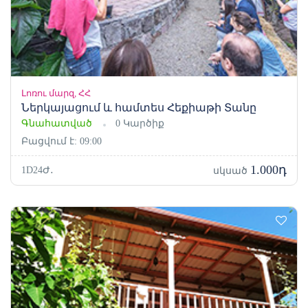
Լոռու մարզ, ՀՀ
Ներկայացում և համտես Հեքիաթի Տանը
Գնահատված
0 Կարծիք
Բացվում է: 09:00
1.000դ
1D24Ժ․
սկսած