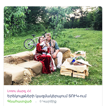
Լոռու մարզ, ՀՀ
Երեկույթների կազմակերպում ՏՈՒԿ-ում
Գնահատված
0 Կարծիք