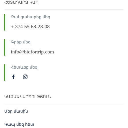
ՀԵՏԱԴԱՐՁ ԿԱՊ
Զանգահարեք մեզ
+ 374 55 68-28-08
Գրեք մեզ
info@bidfortrip.com
Հետևեք մեզ
ԿԱԶՄԱԿԵՐՊՈՒԹՅՈՒՆ
Մեր մասին
Կապ մեզ հետ