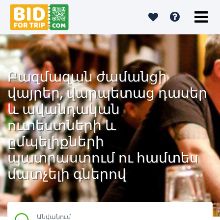
Բազմազան ժամանցի
վայրեր, վարպետաց դասեր
և ավանդական
ուտեստների և
ըմպելիքների
պատրաստում ու համտես
մատչելի գներով
Անվանում