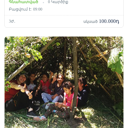
Գնահատված
0 Կարծիք
Բացվում է: 09:00
100.000դ
3Ժ․
սկսած