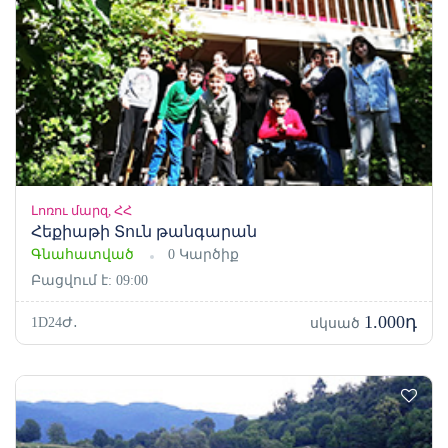
Լոռու մարզ, ՀՀ
Հեքիաթի Տուն թանգարան
Գնահատված
0 Կարծիք
Բացվում է: 09:00
1.000դ
1D24Ժ․
սկսած