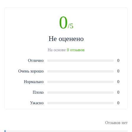
так и при покупке ваучера бронирования, необходимо предъявить
квитанцию об оплате в печатном или электронном (QR-код) виде.
0
/5
Не оценено
На основе
0 отзывов
Отлично
0
Очень хорошо
0
Нормально
0
Плохо
0
Ужасно
0
Отзывов нет