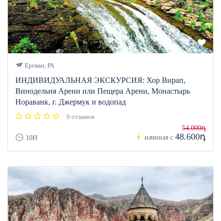
Ереван, РА
ИНДИВИДУАЛЬНАЯ ЭКСКУРСИЯ: Хор Вирап,
Винодельня Арени или Пещера Арени, Монастырь
Нораванк, г. Джермук и водопад
0 отзывов
54.000դ
48.600դ
начиная с
10H