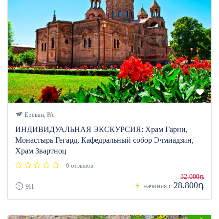
Ереван, РА
ИНДИВИДУАЛЬНАЯ ЭКСКУРСИЯ: Храм Гарни,
Монастырь Гегард, Кафедральный собор Эчмиадзин,
Храм Звартноц
0 отзывов
32.000դ
28.800դ
начиная с
9H