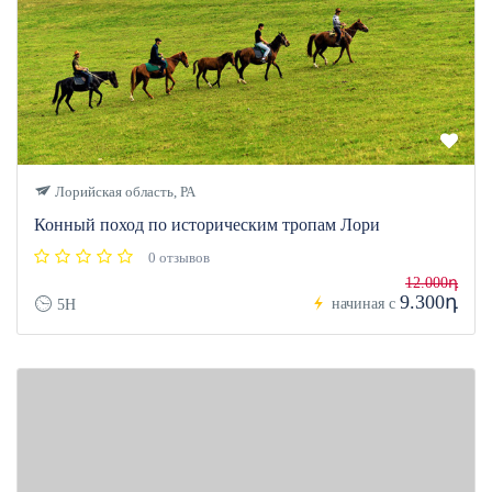
Лорийская область, РА
Конный поход по историческим тропам Лори
0 отзывов
12.000դ
9.300դ
начиная с
5H