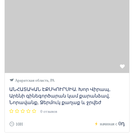
Араратская область, РА
ԱՆՀԱՏԱԿԱՆ ԷՔՍԿՈՒՐՍԻԱ. Խոր Վիրապ,
Արենի գինեգործարան կամ քարանձավ,
Նորավանք, Ջերմուկ քաղաք և ջրվեժ
0 отзывов
0դ
начиная с
10H