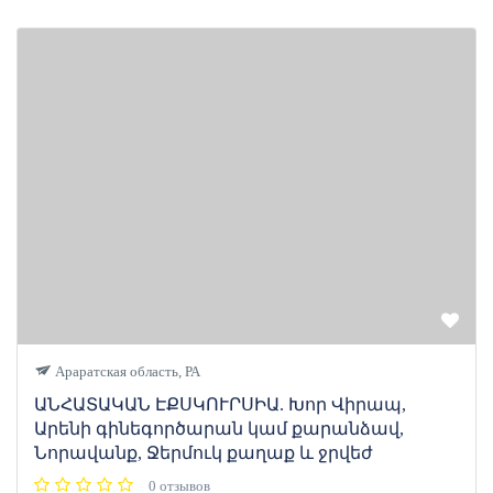
Араратская область, РА
ԱՆՀԱՏԱԿԱՆ ԷՔՍԿՈՒՐՍԻԱ. Խոր Վիրապ,
Արենի գինեգործարան կամ քարանձավ,
Նորավանք, Ջերմուկ քաղաք և ջրվեժ
0 отзывов