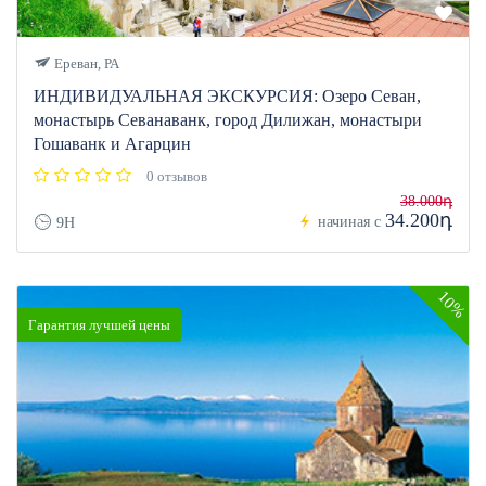
Ереван, РА
ИНДИВИДУАЛЬНАЯ ЭКСКУРСИЯ: Озеро Севан,
монастырь Севанаванк, город Дилижан, монастыри
Гошаванк и Агарцин
0 отзывов
38.000դ
34.200դ
начиная с
9H
10%
Гарантия лучшей цены