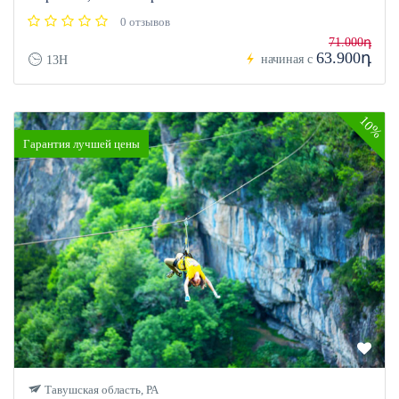
0 отзывов
71.000դ
63.900դ
начиная с
13H
10%
Гарантия лучшей цены
Тавушская область, РА