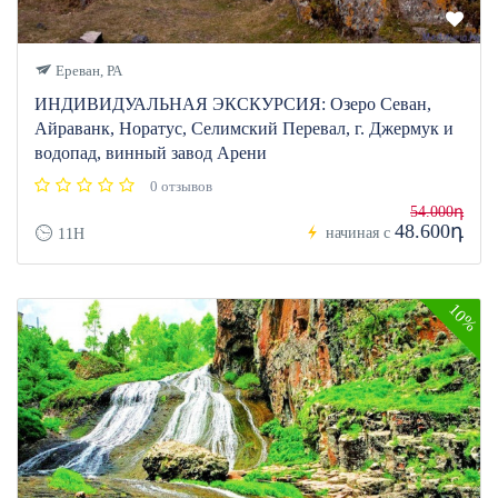
Ереван, РА
ИНДИВИДУАЛЬНАЯ ЭКСКУРСИЯ: Озеро Севан,
Айраванк, Норатус, Селимский Перевал, г. Джермук и
водопад, винный завод Арени
0 отзывов
54.000դ
48.600դ
начиная с
11H
10%