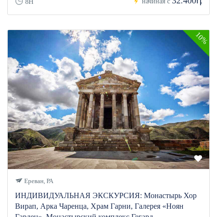
32.400դ
начиная с
8H
10%
Ереван, РА
ИНДИВИДУАЛЬНАЯ ЭКСКУРСИЯ: Монастырь Хор
Вирап, Арка Чаренца, Храм Гарни, Галерея «Ноян
Гарден», Монастырский комплекс Гегард