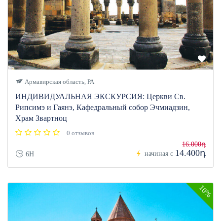
Армавирская область, РА
ИНДИВИДУАЛЬНАЯ ЭКСКУРСИЯ: Церкви Св.
Рипсимэ и Гаянэ, Кафедральный собор Эчмиадзин,
Храм Звартноц
0 отзывов
16.000դ
14.400դ
начиная с
6H
10%