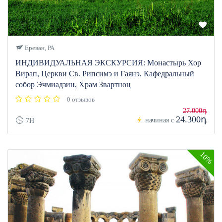
Ереван, РА
ИНДИВИДУАЛЬНАЯ ЭКСКУРСИЯ: Монастырь Хор
Вирап, Церкви Св. Рипсимэ и Гаянэ, Кафедральный
собор Эчмиадзин, Храм Звартноц
0 отзывов
27.000դ
24.300դ
начиная с
7H
10%