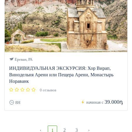
Ереван, РА
ИНДИВИДУАЛЬНАЯ ЭКСКУРСИЯ: Хор Вирап,
Винодельня Арени или Пещера Арени, Монастырь
Нораванк
0 отзывов
39.000դ
начиная с
8H
‹
2
3
›
1