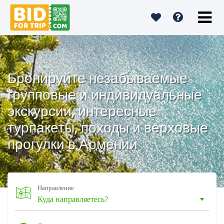
Бронируйте незабываемые
групповые и индивидуальные
экскурсии, интересные
турпакеты, походы и верховые
прогулки в Армении
Направление