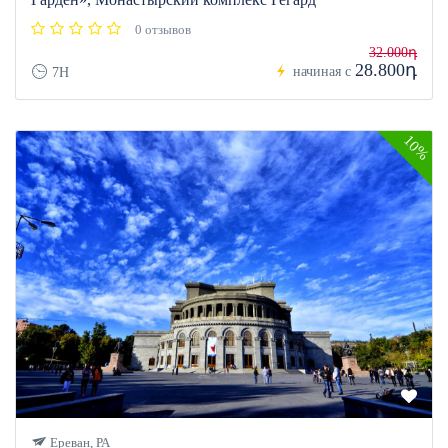
0 отзывов
32.000դ
28.800դ
начиная с
7H
10%
Ереван, РА