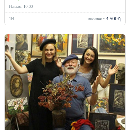
Начало: 10:00
3.500դ
1H
начиная с