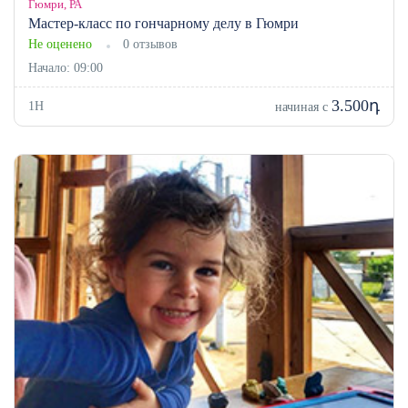
Гюмри, РА
Мастер-класс по гончарному делу в Гюмри
Не оценено
0 отзывов
Начало: 09:00
3.500դ
1H
начиная с