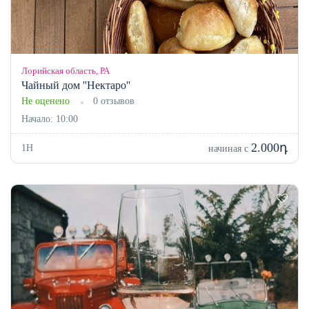
Лорийская область, РА
Чайный дом ''Нектаро''
Не оценено
0 отзывов
Начало: 10:00
2.000դ
1H
начиная с