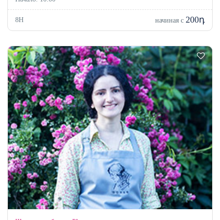
200դ
8H
начиная с