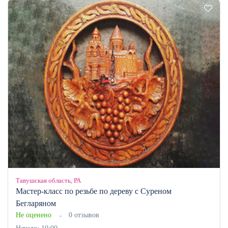
Тавушская область, РА
Мастер-класс по резьбе по дереву с Суреном
Бегларяном
Не оценено
0 отзывов