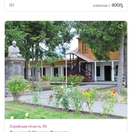
400դ
8H
начиная с
Лорийская область, РА