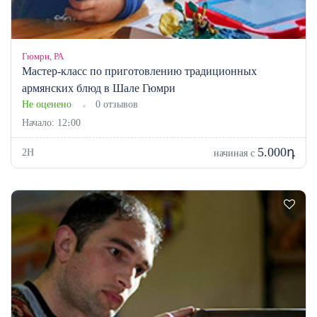
Гюмри, РА
Мастер-класс по приготовлению традиционных
армянских блюд в Шале Гюмри
Не оценено
0 отзывов
Начало: 12։00
5.000դ
2H
начиная с