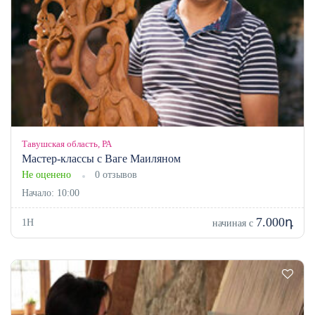
Тавушская область, РА
Мастер-классы с Ваге Маиляном
Не оценено
0 отзывов
Начало: 10:00
7.000դ
1H
начиная с