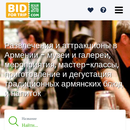
Развлечения и аттракционы в
Армении - музеи и галереи,
мероприятия, мастер-классы,
приготовление и дегустация
традиционных армянских блюд
и напиток
Название