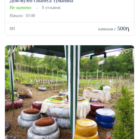
Дом-музей Ованеса Туманяна
Не оценено
0 отзывов
Начало: 10:00
500դ
8H
начиная с