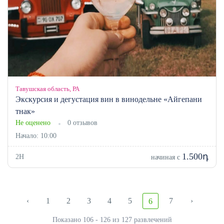
Тавушская область, РА
Экскурсия и дегустация вин в винодельне «Айгепани
тнак»
Не оценено
0 отзывов
Начало: 10:00
1.500դ
2H
начиная с
‹
1
2
3
4
5
7
›
6
Показано 106 - 126 из 127 развлечений