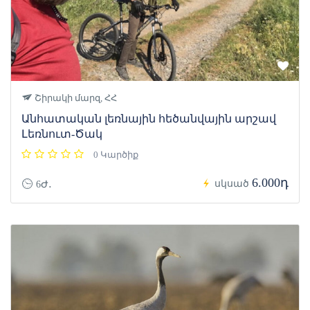
Շիրակի մարզ, ՀՀ
Անհատական լեռնային հեծանվային արշավ
Լեռնուտ-Ծակ
0 Կարծիք
6.000դ
սկսած
6Ժ․