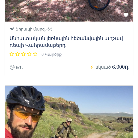
Շիրակի մարզ, ՀՀ
Անհատական լեռնային հեծանվային արշավ
դեպի Վահրամաբերդ
0 Կարծիք
6.000դ
սկսած
6Ժ․