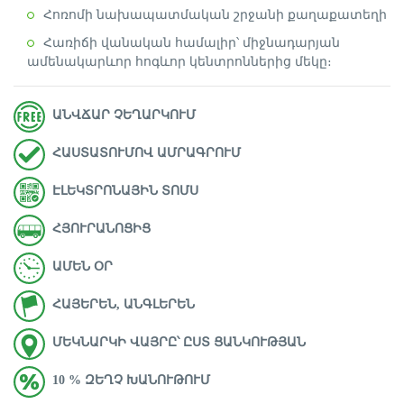
Հոռոմի նախապատմական շրջանի քաղաքատեղի
Հառիճի վանական համալիր՝ միջնադարյան
ամենակարևոր հոգևոր կենտրոններից մեկը։
ԱՆՎՃԱՐ ՉԵՂԱՐԿՈՒՄ
ՀԱՍՏԱՏՈՒՄՈՎ ԱՄՐԱԳՐՈՒՄ
ԷԼԵԿՏՐՈՆԱՅԻՆ ՏՈՄՍ
ՀՅՈՒՐԱՆՈՑԻՑ
ԱՄԵՆ ՕՐ
ՀԱՅԵՐԵՆ, ԱՆԳԼԵՐԵՆ
ՄԵԿՆԱՐԿԻ ՎԱՅՐԸ՝ ԸՍՏ ՑԱՆԿՈՒԹՅԱՆ
10 % ԶԵՂՉ ԽԱՆՈՒԹՈՒՄ