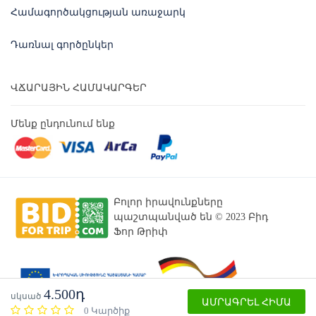
Համագործակցության առաջարկ
Դառնալ գործընկեր
ՎՃԱՐԱՅԻՆ ՀԱՄԱԿԱՐԳԵՐ
Մենք ընդունում ենք
Բոլոր իրավունքները
պաշտպանված են © 2023 Բիդ
Ֆոր Թրիփ
4.500դ
սկսած
ԱՄՐԱԳՐԵԼ ՀԻՄԱ
0 Կարծիք