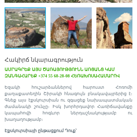
Հակիրճ նկարագրություն
ԱՄՐԱԳՐԵՔ ԱՅՍ ԾԱՌԱՅՈՒԹՅՈՒՆՆ ԱՌՑԱՆՑ ԿԱՄ
ԶԱՆԳԱՀԱՐԵՔ +374 55 68-28-08 ՀԵՌԱԽՈՍԱՀԱՄԱՐՈՎ
Եզակի հուշարձաններով հարուստ Հոռոմի
քաղաքատեղին Շիրակի հնագույն բնակավայրերից է։
Գնեք այս էքսկուրսիան ու զգացեք նախապատմական
ժամանակի շունչը։ Իսկ խորհրդավոր Հառիճավանքը
կապահովի հոգևոր ներդաշնակությամբ ու
խաղաղությամբ։
Էքսկուրսիայի ընթացքում Դուք՝