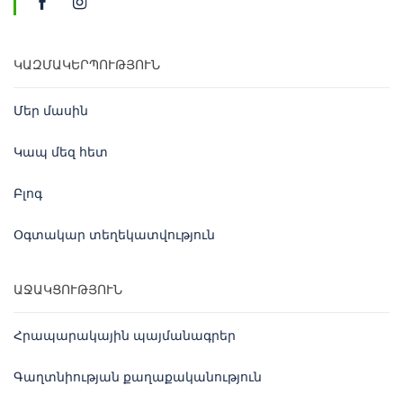
ԿԱԶՄԱԿԵՐՊՈՒԹՅՈՒՆ
Մեր մասին
Կապ մեզ հետ
Բլոգ
Օգտակար տեղեկատվություն
ԱՋԱԿՑՈՒԹՅՈՒՆ
Հրապարակային պայմանագրեր
Գաղտնիության քաղաքականություն