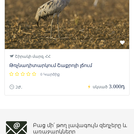
Շիրակի մարզ, ՀՀ
Թռչնադիտարկում Շաքրոյի լճում
0 Կարծիք
3.000դ
սկսած
2Ժ․
Բաց մի՛ թող լավագույն զեղչերը և
առաջարկները