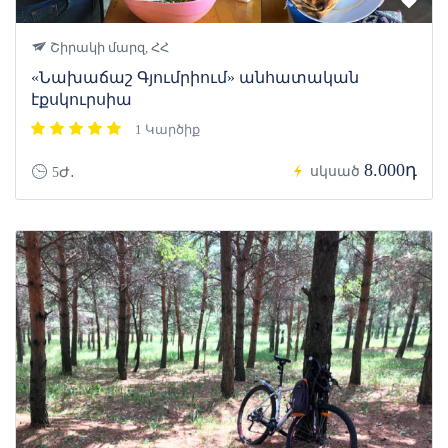
Շիրակի մարզ, ՀՀ
«Նախաճաշ Գյումրիում» անհատական
էքսկուրսիա
1 Կարծիք
8.000դ
սկսած
5Ժ․