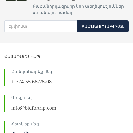
Բաժանորդագրվիր նոր տեղեկություններ
ստանալու համար
ԲԱԺԱՆՈՐԴԱԳՐՎԵԼ
ՀԵՏԱԴԱՐՁ ԿԱՊ
Զանգահարեք մեզ
+ 374 55 68-28-08
Գրեք մեզ
info@bidfortrip.com
Հետևեք մեզ