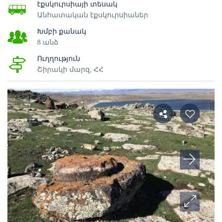
էքսկուրսիայի տեսակ
Անհատական էքսկուրսիաներ
Խմբի քանակ
8 անձ
Ուղղություն
Շիրակի մարզ, ՀՀ