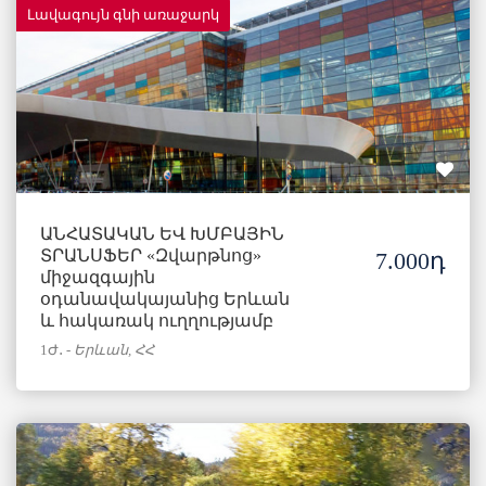
Լավագույն գնի առաջարկ
ԱՆՀԱՏԱԿԱՆ ԵՎ ԽՄԲԱՅԻՆ
ՏՐԱՆՍՖԵՐ «Զվարթնոց»
7.000դ
միջազգային
օդանավակայանից Երևան
և հակառակ ուղղությամբ
1Ժ․
-
Երևան, ՀՀ