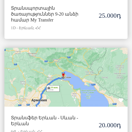
Տրանսպորտային
ծառայություններ 9-20 անձի
25.000դ
համար My Transfer
1D
-
Երևան, ՀՀ
Տրանսֆեր Երևան - Սևան -
Երևան
20.000դ
6Ժ․
-
Երևան, ՀՀ