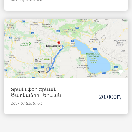
Տրանսֆեր Երևան -
Ծաղկաձոր - Երևան
20.000դ
2Ժ․
-
Երևան, ՀՀ