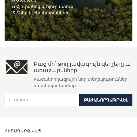
48 Ժամանց
55 Հյուրանոց և հյուրատուն
15 Տներ և բնակարաններ
Բաց մի՛ թող լավագույն զեղչերը և
առաջարկները
Բաժանորդագրվիր նոր տեղեկություններ
ստանալու համար
ԲԱԺԱՆՈՐԴԱԳՐՎԵԼ
ՀԵՏԱԴԱՐՁ ԿԱՊ