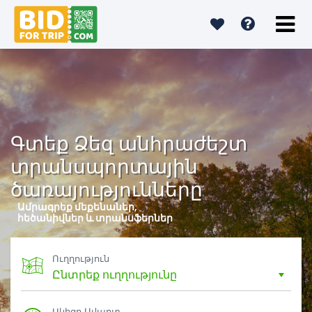
Գտեք Ձեզ անհրաժեշտ
տրանսպորտային
ծառայությունները
Ամրագրեք մեքենաներ,
հեծանիվներ և տրանսֆերներ
Ուղղություն
Սկիզբ-Ավարտ