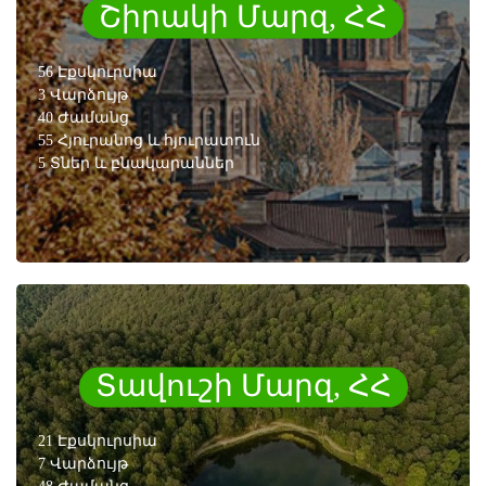
Շիրակի Մարզ, ՀՀ
56 Էքսկուրսիա
3 Վարձույթ
40 Ժամանց
55 Հյուրանոց և հյուրատուն
5 Տներ և բնակարաններ
Տավուշի Մարզ, ՀՀ
21 Էքսկուրսիա
7 Վարձույթ