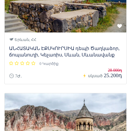
Երևան, ՀՀ
ԱՆՀԱՏԱԿԱՆ ԷՔՍԿՈՒՐՍԻԱ դեպի Ծաղկաձոր,
ճոպանուղի, Կեչառիս, Սևան, Սևանավանք
0 Կարծիք
28.000դ
25.200դ
սկսած
7Ժ․