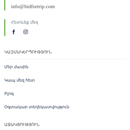
info@bidfortrip.com
Հետևեք մեզ
ԿԱԶՄԱԿԵՐՊՈՒԹՅՈՒՆ
Մեր մասին
Կապ մեզ հետ
Բլոգ
Օգտակար տեղեկատվություն
ԱՋԱԿՑՈՒԹՅՈՒՆ