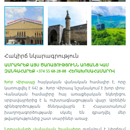
Հակիրճ նկարագրություն
ԱՄՐԱԳՐԵՔ ԱՅՍ ԾԱՌԱՅՈՒԹՅՈՒՆՆ ԱՌՑԱՆՑ ԿԱՄ
ԶԱՆԳԱՀԱՐԵՔ +374 55 68-28-08 ՀԵՌԱԽՈՍԱՀԱՄԱՐՈՎ
Խոր Վիրապը
հայկական վանական համալիր է, որը
կառուցվել է 642 թ.: Խոր Վիրապ նշանակում է խոր փոս:
Վանական համալիրը հայ առաքելական եկեղեցու
սրբավայրերից է և ուխտագնացության վայր: Արենին
գինեգործության ծննդավայրն է: Հայաստանում
խաղողագործությամբ սկսել են զբաղվել մեր
թվարկությունից շատ տարիներ առաջ:
Նորավանքի վանական համալիրը
գտնվում է կիրճում