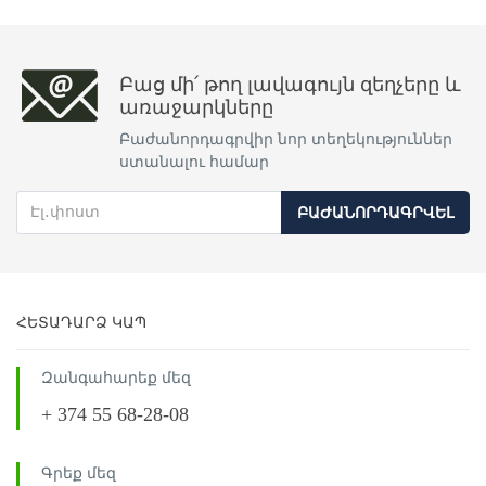
Բաց մի՛ թող լավագույն զեղչերը և
առաջարկները
Բաժանորդագրվիր նոր տեղեկություններ
ստանալու համար
ԲԱԺԱՆՈՐԴԱԳՐՎԵԼ
ՀԵՏԱԴԱՐՁ ԿԱՊ
Զանգահարեք մեզ
+ 374 55 68-28-08
Գրեք մեզ