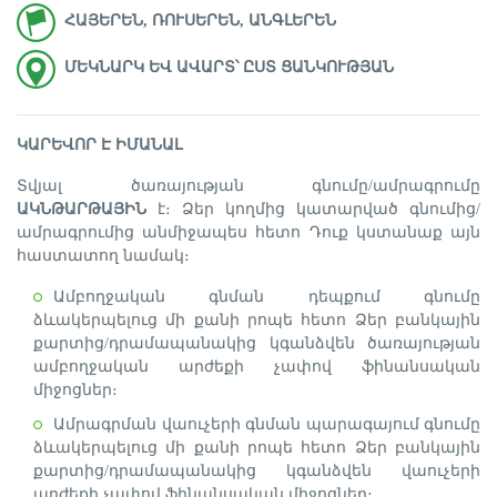
ՀԱՅԵՐԵՆ, ՌՈՒՍԵՐԵՆ, ԱՆԳԼԵՐԵՆ
ՄԵԿՆԱՐԿ ԵՎ ԱՎԱՐՏ՝ ԸՍՏ ՑԱՆԿՈՒԹՅԱՆ
ԿԱՐԵՎՈՐ Է ԻՄԱՆԱԼ
Տվյալ ծառայության գնումը/ամրագրումը
ԱԿՆԹԱՐԹԱՅԻՆ
է։ Ձեր կողմից կատարված գնումից/
ամրագրումից անմիջապես հետո Դուք կստանաք այն
հաստատող նամակ։
Ամբողջական գնման դեպքում գնումը
ձևակերպելուց մի քանի րոպե հետո Ձեր բանկային
քարտից/դրամապանակից կգանձվեն ծառայության
ամբողջական արժեքի չափով ֆինանսական
միջոցներ։
Ամրագրման վաուչերի գնման պարագայում գնումը
ձևակերպելուց մի քանի րոպե հետո Ձեր բանկային
քարտից/դրամապանակից կգանձվեն վաուչերի
արժեքի չափով ֆինանսական միջոցներ։