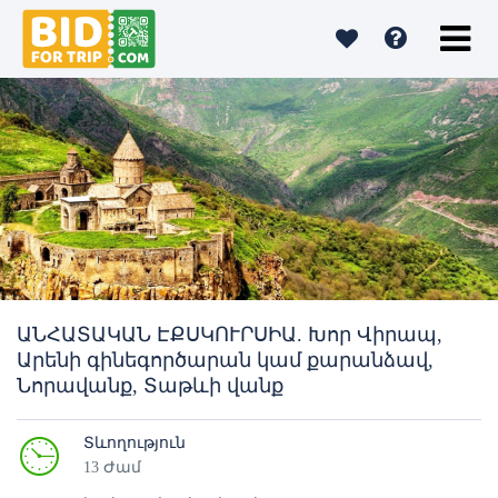
ԱՆՀԱՏԱԿԱՆ ԷՔՍԿՈՒՐՍԻԱ. Խոր Վիրապ,
Արենի գինեգործարան կամ քարանձավ,
Նորավանք, Տաթևի վանք
Տևողություն
13 Ժամ