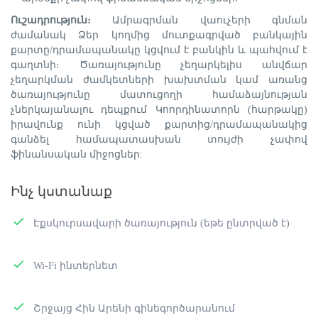
Ուշադրություն։
Ամրագրման վաուչերի գնման
ժամանակ Ձեր կողմից մուտքագրված բանկային
քարտը/դրամապանակը կցվում է բանկին և պահվում է
գաղտնի։ Ծառայությունը չեղարկելիս անվճար
չեղարկման ժամկետների խախտման կամ առանց
ծառայությունը մատուցողի համաձայնության
չներկայանալու դեպքում Կոորդինատորն (հարթակը)
իրավունք ունի կցված քարտից/դրամապանակից
գանձել համապատասխան տույժի չափով
ֆինանսական միջոցներ:
Ինչ կստանաք
Էքսկուրսավարի ծառայություն (եթե ընտրված է)
Wi-Fi ինտերնետ
Շրջայց Հին Արենի գինեգործարանում