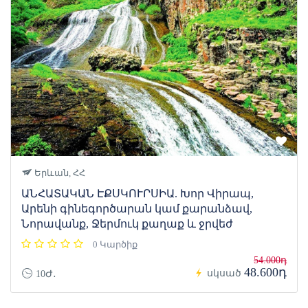
Երևան, ՀՀ
ԱՆՀԱՏԱԿԱՆ ԷՔՍԿՈՒՐՍԻԱ. Խոր Վիրապ,
Արենի գինեգործարան կամ քարանձավ,
Նորավանք, Ջերմուկ քաղաք և ջրվեժ
0 Կարծիք
54.000դ
48.600դ
սկսած
10Ժ․