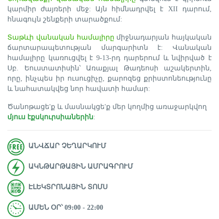
կարմիր ժայռերի մեջ: Այն հիմնադրվել է XII դարում,
հնագույն շենքերի տարածքում:
Տաթևի վանական համալիրը
միջնադարյան հայկական
ճարտարապետության մարգարիտն է: Վանական
համալիրը կառուցվել է 9-13-րդ դարերում և նվիրված է
Սբ. Եուստատիսին՝ Առաքյալ Թադեոսի աշակերտին,
որը, ինչպես իր ուսուցիչը, քարոզեց քրիստոնեությունը
և նահատակվեց նոր հավատի համար:
Ծանոթացե'ք և մասնակցե'ք մեր կողմից առաջարկվող
մյուս էքսկուրսիաներին
:
ԱՆՎՃԱՐ ՉԵՂԱՐԿՈՒՄ
ԱԿՆԹԱՐԹԱՅԻՆ ԱՄՐԱԳՐՈՒՄ
ԷԼԵԿՏՐՈՆԱՅԻՆ ՏՈՄՍ
ԱՄԵՆ ՕՐ՝ 09։00 - 22։00