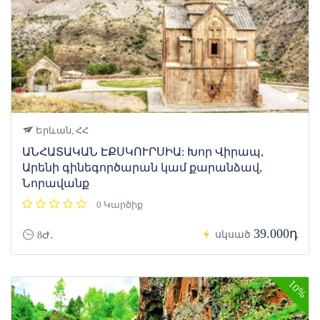
Երևան, ՀՀ
ԱՆՀԱՏԱԿԱՆ ԷՔՍԿՈՒՐՍԻԱ: Խոր Վիրապ,
Արենի գինեգործարան կամ քարանձավ,
Նորավանք
0 Կարծիք
39.000դ
սկսած
8Ժ․
10%