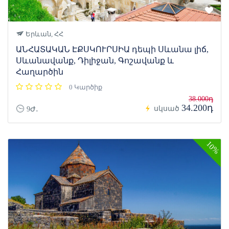
Երևան, ՀՀ
ԱՆՀԱՏԱԿԱՆ ԷՔՍԿՈՒՐՍԻԱ դեպի Սևանա լիճ,
Սևանավանք, Դիլիջան, Գոշավանք և
Հաղարծին
0 Կարծիք
38.000դ
34.200դ
սկսած
9Ժ․
10%