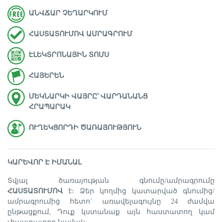
ԱՆՎՃԱՐ ՉԵՂԱՐԿՈՒՄ
ՀԱՍՏԱՏՈՒՄՈՎ ԱՄՐԱԳՐՈՒՄ
ԷԼԵԿՏՐՈՆԱՅԻՆ ՏՈՄՍ
ՀԱՅԵՐԵՆ
ՄԵԿՆԱՐԿԻ ՎԱՅՐԸ՝ ՎԱՐԴԱՆԱՆՑ
ՀՐԱՊԱՐԱԿ
ՈՒՂԵԿՑՈՐԴԻ ԾԱՌԱՅՈՒԹՅՈՒՆ
ԿԱՐԵՎՈՐ Է ԻՄԱՆԱԼ
Տվյալ ծառայության գնումը/ամրագրումը
ՀԱՍՏԱՏՈՒՄՈՎ
է։ Ձեր կողմից կատարված գնումից/
ամրագրումից հետո` առավելագույնը 24 ժամվա
ընթացքում, Դուք կստանաք այն հաստատող կամ