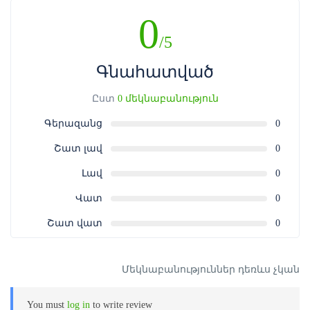
առաջ, ապա հաստատման կամ չհաստատման
0
նամակը Ձեզ կուղարկվի ծառայության մատուցման
/5
օրվանից 72 ժամ շուտ։
Ուշադրություն:
Ամրագրման վաուչերը նախատեսված է
Գնահատված
Ձեր կողմից գնված ծառայությունից միայն մեկ անգամ
օգտվելու համար։
Ըստ
0 մեկնաբանություն
Ծառայությունից օգտվելու համար թե՛ ամբողջական,
Գերազանց
0
թե՛ ամրագրման վաուչերի գնման դեպքում անհրաժեշտ
Շատ լավ
0
է ներկայացնել գնման անդորրագիրն էլեկտրոնային
կամ տպագիր տարբերակով (QR կոդ):
Լավ
0
Վատ
0
Շատ վատ
0
Մեկնաբանություններ դեռևս չկան
You must
log in
to write review