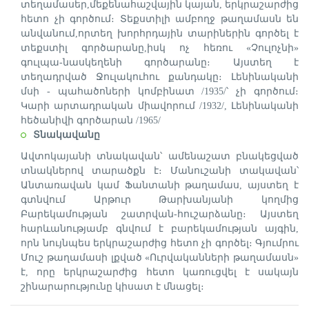
տեղամասեր,մեքենահաշվային կայան, երկրաշարժից
հետո չի գործում։ Տեքստիլի ամբողջ թաղամասն են
անվանում,որտեղ խորհրդային տարիներին գործել է
տեքստիլ գործարանը,իսկ ոչ հեռու «Չուլոչնի»
գուլպա-նասկեղենի գործարանը։ Այստեղ է
տեղադրված Ջուլակուհու քանդակը։ Լենինականի
մսի - պահածոների կոմբինատ /1935/՝ չի գործում։
Կարի արտադրական միավորում /1932/, Լենինականի
հեծանիվի գործարան /1965/
Տնակավանը
Ավտոկայանի տնակավան՝ ամենաշատ բնակեցված
տնակներով տարածքն է։ Մանուշանի տակավան՝
Անտառավան կամ Ֆանտանի թաղամաս, այստեղ է
գտնվում Արթուր Թարխանյանի կողմից
Բարեկամության շատրվան-հուշարձանը։ Այստեղ
հարևանությամբ գնվում է բարեկամության այգին,
որն նույնպես երկրաշարժից հետո չի գործել։ Գյումրու
Մուշ թաղամասի լքված «Ուրվականների թաղամասն»
է, որը երկրաշարժից հետո կառուցվել է սակայն
շինարարությունը կիսատ է մնացել։