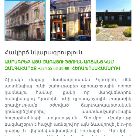
Հակիրճ նկարագրություն
ԱՄՐԱԳՐԵՔ ԱՅՍ ԾԱՌԱՅՈՒԹՅՈՒՆՆ ԱՌՑԱՆՑ ԿԱՄ
ԶԱՆԳԱՀԱՐԵՔ +374 55 68-28-08 ՀԵՌԱԽՈՍԱՀԱՄԱՐՈՎ
Շիրակի մարզը՝ մասնավորապես Գյումրին, մեծ
պոտենցիալ ունի շահութաբեր զբոսաշրջային ոլորտ
դառնալու համար, քանի որ մարզկենտրոն
հանդիսացող Գյումրին ունի զբոսաշրջային բացառիկ
գրավչությամբ օժտված ճարտարապետական
դիմագիծ՝շնորհիվ պատմամշակութային
հուշարձանների առկայության։ Գյումրու մշակույթը
բազմաշերտ է հաշվի առնելով որ այն ձևավորվել է 19-րդ
դարից և վերանվանվանվելով Կումայրի – Գյումրի -