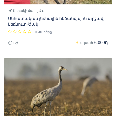
Շիրակի մարզ, ՀՀ
Անհատական լեռնային հեծանվային արշավ
Լեռնուտ-Ծակ
0 Կարծիք
6.000դ
սկսած
6Ժ․