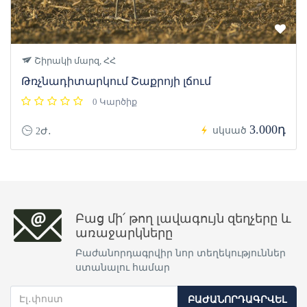
Շիրակի մարզ, ՀՀ
Թռչնադիտարկում Շաքրոյի լճում
0 Կարծիք
3.000դ
սկսած
2Ժ․
Բաց մի՛ թող լավագույն զեղչերը և
առաջարկները
Բաժանորդագրվիր նոր տեղեկություններ
ստանալու համար
ԲԱԺԱՆՈՐԴԱԳՐՎԵԼ