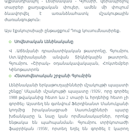
Ալքսանդրապոլ - Լենինական - Գյումրի, վերապրելով
տարբեր քաղաքական փուլեր, ամեն մի փուլում
ձևավորվել է առանձնահատկ մշակութային
ժառանգություն։
Այս էքսկուրսիայի ընթացքում Դուք կուսումնասիրեք․
Սովետական Լենինականը
Վ ․Աճեմյանի դրամատիկական թատրոնը, Գյումրու
Ստ․Ալիխանյանի անվան Տիկնիկային թատրոն,
Գյումրու «Շիրակ» օդանակավակայան, Հոկտեմբեր
Կինոթատրոն
Հետսովետական շրջանի Գյումրին
Լենինականի երկաթուղայինների մշակույթի պալատի
շենքը՝ Սևյանի մշակույթի պալատը /1926/, որը գործել
1988 թվականից հետո ևս 2 տարի և հրդեհից հետո չի
գործել։ Այստեղ են գտնվում Ֆերդինանտ Մանուկյանի
կողմից իրականացրած Սասունցիների պարը
խճանկարը և նաը կան որմնանակարներ, որոնք
ենթակա են պահպանման։ Գյումրու տրիկոտաժի
ֆաբրիկան /1958/, որտեղ եղել են գործել է կարող