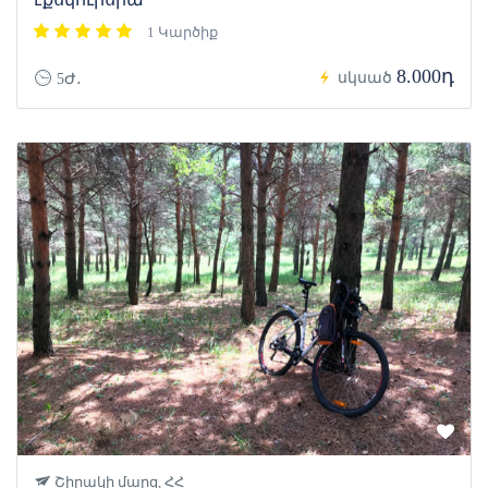
1 Կարծիք
8.000դ
սկսած
5Ժ․
Շիրակի մարզ, ՀՀ