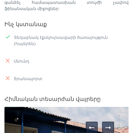
գանձել համապատասխան տույժի չափով
ֆինանսական միջոցներ:
Ինչ կստանաք
Տեղաբնակ էքսկուրսավարի ծառայություն
(հայերեն)
Սնունդ
Տրանսպորտ
Հիմնական տեսարժան վայրերը