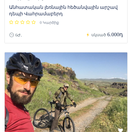
Անհատական լեռնային հեծանվային արշավ
դեպի Վահրամաբերդ
0 Կարծիք
6.000դ
սկսած
6Ժ․