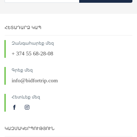
ՀԵՏԱԴԱՐՁ ԿԱՊ
Զանգահարեք մեզ
+ 374 55 68-28-08
Գրեք մեզ
info@bidfortrip.com
Հետևեք մեզ
ԿԱԶՄԱԿԵՐՊՈՒԹՅՈՒՆ