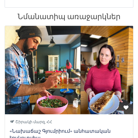
Նմանատիպ առաջարկներ
Շիրակի մարզ, ՀՀ
«Նախաճաշ Գյումրիում» անհատական
էքսկուրսիա