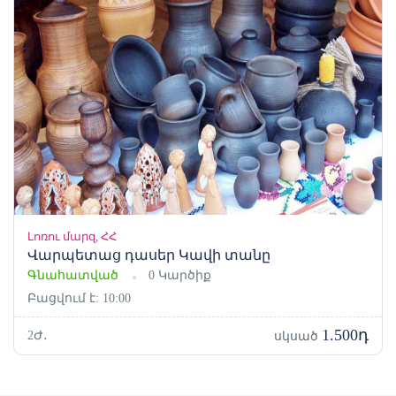
Լոռու մարզ, ՀՀ
Վարպետաց դասեր Կավի տանը
Գնահատված
0 Կարծիք
Բացվում է: 10:00
1.500դ
2Ժ․
սկսած