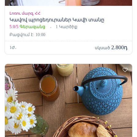
Լոռու մարզ, ՀՀ
Կավով պրոցեդուրաներ Կավի տանը
5.0/5
Գերազանց
1 Կարծիք
Բացվում է: 10:00
2.800դ
1Ժ․
սկսած