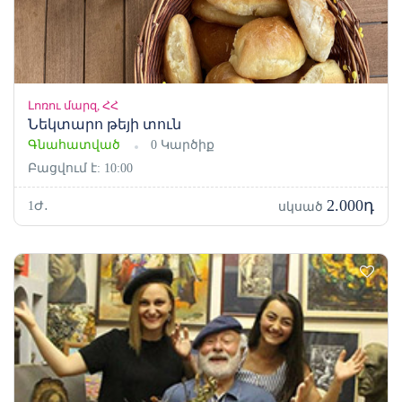
Լոռու մարզ, ՀՀ
Նեկտարո թեյի տուն
Գնահատված
0 Կարծիք
Բացվում է: 10:00
2.000դ
1Ժ․
սկսած