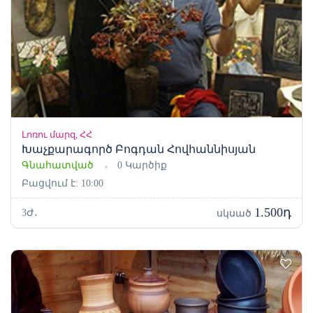
Լոռու մարզ, ՀՀ
Խաչքարագործ Բոգդան Հովհաննիսյան
Գնահատված
0 Կարծիք
Բացվում է: 10:00
1.500դ
3Ժ․
սկսած