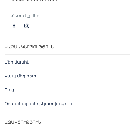
Հետևեք մեզ
ԿԱԶՄԱԿԵՐՊՈՒԹՅՈՒՆ
Մեր մասին
Կապ մեզ հետ
Բլոգ
Օգտակար տեղեկատվություն
ԱՋԱԿՑՈՒԹՅՈՒՆ