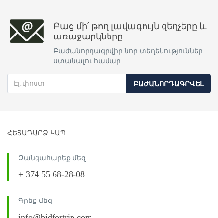
Բաց մի՛ թող լավագույն զեղչերը և
առաջարկները
Բաժանորդագրվիր նոր տեղեկություններ
ստանալու համար
ԲԱԺԱՆՈՐԴԱԳՐՎԵԼ
ՀԵՏԱԴԱՐՁ ԿԱՊ
Զանգահարեք մեզ
+ 374 55 68-28-08
Գրեք մեզ
info@bidfortrip.com