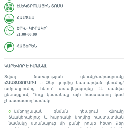
ԷԼԵԿՏՐՈՆԱՅԻՆ ՏՈՄՍ
ՀԱՄՏԵՍ
ԵՐԿ.- ԿԻՐԱԿԻ՝
21:00-00:00
ՀԱՅԵՐԵՆ
ԿԱՐԵՎՈՐ Է ԻՄԱՆԱԼ
Տվյալ ծառայության գնումը/ամրագրումը
ՀԱՍՏԱՏՈՒՄՈՎ
է։ Ձեր կողմից կատարված գնումից/
ամրագրումից հետո` առավելագույնը 24 ժամվա
ընթացքում, Դուք կստանաք այն հաստատող կամ
չհաստատող նամակ։
Ամբողջական գնման դեպքում գնումը
ձևակերպելուց և հարթակի կողմից հաստատման
նամակը ստանալուց մի քանի րոպե հետո Ձեր