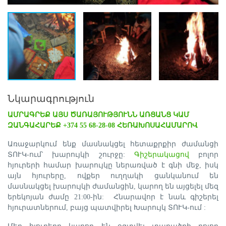
Նկարագրություն
ԱՄՐԱԳՐԵՔ ԱՅՍ ԾԱՌԱՅՈՒԹՅՈՒՆՆ ԱՌՑԱՆՑ ԿԱՄ
ԶԱՆԳԱՀԱՐԵՔ +374 55 68-28-08 ՀԵՌԱԽՈՍԱՀԱՄԱՐՈՎ
Առաջարկում ենք մասնակցել հետաքրքիր ժամանցի
ՏՈՒԿ-ում՝ խարույկի շուրջը:
Գիշերակացով
բոլոր
հյուրերի համար խարույկը ներառված է գնի մեջ, իսկ
այն հյուրերը, ովքեր ուղղակի ցանկանում են
մասնակցել խարույկի ժամանցին, կարող են այցելել մեզ
երեկոյան ժամը 21:00-ին: Հնարավոր է նաև գիշերել
հյուրատներում, բայց պատվիրել Խարույկ ՏՈՒԿ-ում :