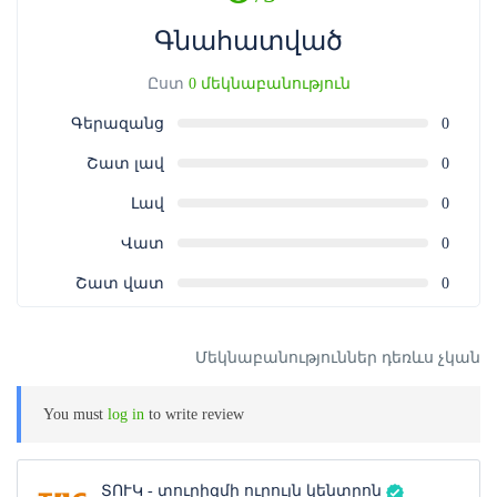
նամակը Ձեզ կուղարկվի ծառայության մատուցման
օրվանից 72 ժամ շուտ։
Գնահատված
Ուշադրություն:
Ամրագրման վաուչերը նախատեսված է
Ըստ
0 մեկնաբանություն
Ձեր կողմից գնված ծառայությունից միայն մեկ անգամ
օգտվելու համար։
Գերազանց
0
Ծառայությունից օգտվելու համար թե՛ ամբողջական,
Շատ լավ
0
թե՛ ամրագրման վաուչերի գնման դեպքում անհրաժեշտ
Լավ
0
է ներկայացնել գնման անդորրագիրն էլեկտրոնային
կամ տպագիր տարբերակով (QR կոդ):
Վատ
0
Շատ վատ
0
Մեկնաբանություններ դեռևս չկան
You must
log in
to write review
ՏՈՒԿ - տուրիզմի ուրույն կենտրոն