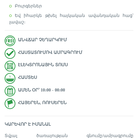
Բուրգերներ
Եվ իհարկե թխել հայկական ավանդական հաց՝
լավաշ։
ԱՆՎՃԱՐ ՉԵՂԱՐԿՈՒՄ
ՀԱՍՏԱՏՈՒՄՈՎ ԱՄՐԱԳՐՈՒՄ
ԷԼԵԿՏՐՈՆԱՅԻՆ ՏՈՄՍ
ՀԱՄՏԵՍ
ԱՄԵՆ ՕՐ՝ 10։00 - 00։00
ՀԱՅԵՐԵՆ, ՌՈՒՍԵՐԵՆ
ԿԱՐԵՎՈՐ Է ԻՄԱՆԱԼ
Տվյալ ծառայության գնումը/ամրագրումը