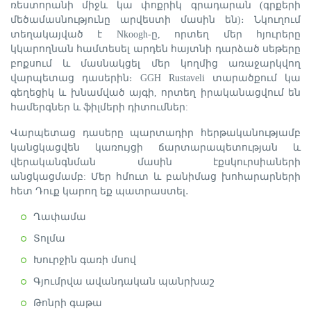
ռեստորանի միջև կա փոքրիկ գրադարան (գրքերի
մեծամասնությունը արվեստի մասին են)։ Նկուղում
տեղակայված է Nkoogh-ը, որտեղ մեր հյուրերը
կկարողնան համտեսել արդեն հայտնի դարձած սեթերը
բոքսում և մասնակցել մեր կողմից առաջարկվող
վարպետաց դասերին։ GGH Rustaveli տարածքում կա
գեղեցիկ և խնամված այգի, որտեղ իրականացվում են
համերգներ և ֆիլմերի դիտումներ:
Վարպետաց դասերը պարտադիր հերթականությամբ
կանցկացվեն կառույցի ճարտարապետության և
վերականգնման մասին էքսկուրսիաների
անցկացմամբ: Մեր հմուտ և բանիմաց խոհարարների
հետ Դուք կարող եք պատրաստել․
Ղափամա
Տոլմա
Խուրջին գառի մսով
Գյումրվա ավանդական պանրխաշ
Թոնրի գաթա