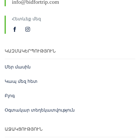
info@bidfortrip.com
Հետևեք մեզ
ԿԱԶՄԱԿԵՐՊՈՒԹՅՈՒՆ
Մեր մասին
Կապ մեզ հետ
Բլոգ
Օգտակար տեղեկատվություն
ԱՋԱԿՑՈՒԹՅՈՒՆ