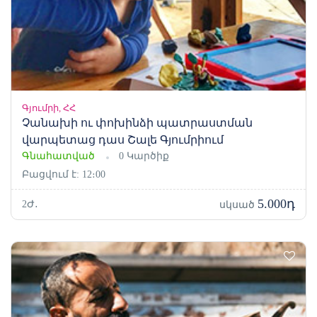
Գյումրի, ՀՀ
Չանախի ու փոխինձի պատրաստման
վարպետաց դաս Շալե Գյումրիում
Գնահատված
0 Կարծիք
Բացվում է: 12։00
5.000դ
2Ժ․
սկսած