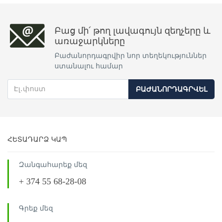
Բաց մի՛ թող լավագույն զեղչերը և
առաջարկները
Բաժանորդագրվիր նոր տեղեկություններ
ստանալու համար
ԲԱԺԱՆՈՐԴԱԳՐՎԵԼ
ՀԵՏԱԴԱՐՁ ԿԱՊ
Զանգահարեք մեզ
+ 374 55 68-28-08
Գրեք մեզ