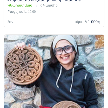
Գնահատված
0 Կարծիք
Բացվում է: 10:00
1.000դ
2Ժ․
սկսած