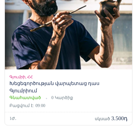
Գյումրի, ՀՀ
Խեցեգործության վարպետաց դաս
Գյումրիում
Գնահատված
0 Կարծիք
Բացվում է: 09:00
3.500դ
1Ժ․
սկսած