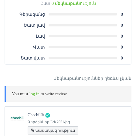
Ձեր կողմից գնված ծառայությունից միայն մեկ անգամ
Ըստ
0 մեկնաբանություն
օգտվելու համար։
Գերազանց
0
Ծառայությունից օգտվելու համար թե՛ ամբողջական,
թե՛ ամրագրման վաուչերի գնման դեպքում անհրաժեշտ
Շատ լավ
0
է ներկայացնել գնման անդորրագիրն էլեկտրոնային
Լավ
0
կամ տպագիր տարբերակով (QR կոդ):
Վատ
0
Շատ վատ
0
Մեկնաբանություններ դեռևս չկան
You must
log in
to write review
Chechil®
Գործընկեր Feb 2021-ից
Նամակագրություն