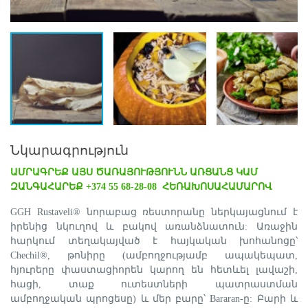
Նկարագրություն
ԱՄՐԱԳՐԵՔ ԱՅՍ ԾԱՌԱՅՈՒԹՅՈՒՆՆ ԱՌՑԱՆՑ ԿԱՄ
ԶԱՆԳԱՀԱՐԵՔ +374 55 68-28-08 ՀԵՌԱԽՈՍԱՀԱՄԱՐՈՎ
GGH Rustaveli® նորաբաց ռեստորանը ներկայացնում է
իրենից նկուղով և բակով առանձնատուն: Առաջին
հարկում տեղակայված է հայկական խոհանոցը՝
Chechil®, թոնիրը (ամբողջությամբ ապակեպատ,
հյուրերը փաստացիորեն կարող են հետևել լավաշի,
հացի, տաք ուտեստների պատրաստման
ամբողջական պրոցեսը) և մեր բարը՝ Bararan-ը: Բարի և