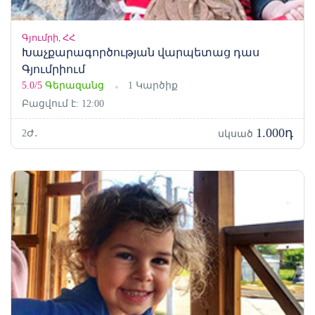
Գյումրի, ՀՀ
Խաչքարագործության վարպետաց դաս
Գյումրիում
5.0/5
Գերազանց
1 Կարծիք
Բացվում է: 12:00
1.000դ
2Ժ․
սկսած