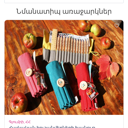
Նմանատիպ առաջարկներ
Գյումրի, ՀՀ
Հայկական հուշանվերների խանութ