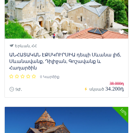
Երևան, ՀՀ
ԱՆՀԱՏԱԿԱՆ ԷՔՍԿՈՒՐՍԻԱ դեպի Սևանա լիճ,
Սևանավանք, Դիլիջան, Գոշավանք և
Հաղարծին
0 Կարծիք
38.000դ
34.200դ
սկսած
9Ժ․
10%