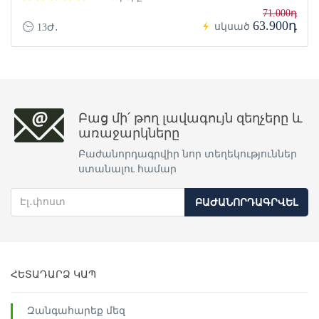
71.000դ
63.900դ
սկսած
13Ժ․
Բաց մի՛ թող լավագույն զեղչերը և
առաջարկները
Բաժանորդագրվիր նոր տեղեկություններ
ստանալու համար
ԲԱԺԱՆՈՐԴԱԳՐՎԵԼ
ՀԵՏԱԴԱՐՁ ԿԱՊ
Զանգահարեք մեզ