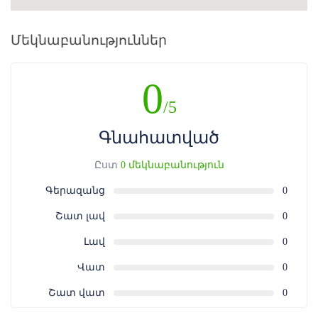
թե՛ ամրագրման վաուչերի գնման դեպքում անհրաժեշտ
է ներկայացնել գնման անդորրագիրն էլեկտրոնային
կամ տպագիր տարբերակով (QR կոդ):
Մեկնաբանություններ
0
/5
Գնահատված
Ըստ
0 մեկնաբանություն
Գերազանց
0
Շատ լավ
0
Լավ
0
Վատ
0
Շատ վատ
0