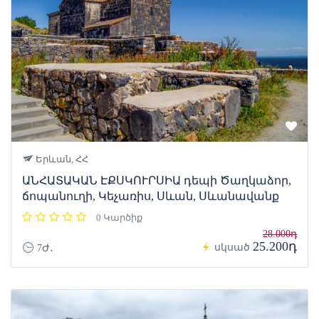
Երևան, ՀՀ
ԱՆՀԱՏԱԿԱՆ ԷՔՍԿՈՒՐՍԻԱ դեպի Ծաղկաձոր,
ճոպանուղի, Կեչառիս, Սևան, Սևանավանք
0 Կարծիք
28.000դ
25.200դ
սկսած
7Ժ․