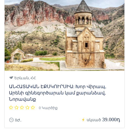
Երևան, ՀՀ
ԱՆՀԱՏԱԿԱՆ ԷՔՍԿՈՒՐՍԻԱ: Խոր Վիրապ,
Արենի գինեգործարան կամ քարանձավ,
Նորավանք
0 Կարծիք
39.000դ
սկսած
8Ժ․