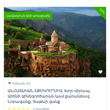
10%
Լավագույն գնի առաջարկ
Երևան, ՀՀ
ԱՆՀԱՏԱԿԱՆ ԷՔՍԿՈՒՐՍԻԱ. Խոր Վիրապ,
Արենի գինեգործարան կամ քարանձավ,
Նորավանք, Տաթևի վանք
0 Կարծիք