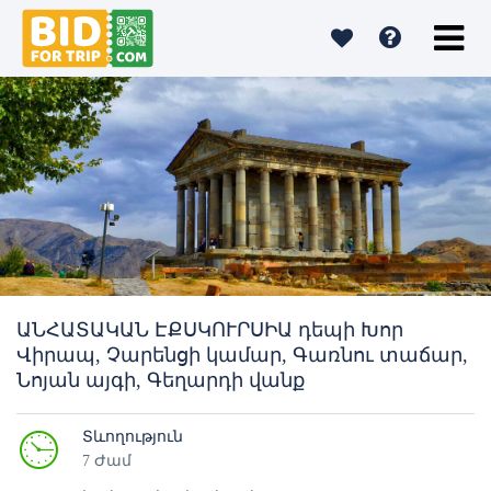
ԱՆՀԱՏԱԿԱՆ ԷՔՍԿՈՒՐՍԻԱ դեպի Խոր
Վիրապ, Չարենցի կամար, Գառնու տաճար,
Նոյան այգի, Գեղարդի վանք
Տևողություն
7 Ժամ