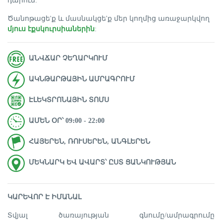
դարում:
Ծանոթացե'ք և մասնակցե'ք մեր կողմից առաջարկվող
մյուս էքսկուրսիաներին
:
ԱՆՎՃԱՐ ՉԵՂԱՐԿՈՒՄ
ԱԿՆԹԱՐԹԱՅԻՆ ԱՄՐԱԳՐՈՒՄ
ԷԼԵԿՏՐՈՆԱՅԻՆ ՏՈՄՍ
ԱՄԵՆ ՕՐ՝ 09։00 - 22։00
ՀԱՅԵՐԵՆ, ՌՈՒՍԵՐԵՆ, ԱՆԳԼԵՐԵՆ
ՄԵԿՆԱՐԿ ԵՎ ԱՎԱՐՏ՝ ԸՍՏ ՑԱՆԿՈՒԹՅԱՆ
ԿԱՐԵՎՈՐ Է ԻՄԱՆԱԼ
Տվյալ ծառայության գնումը/ամրագրումը