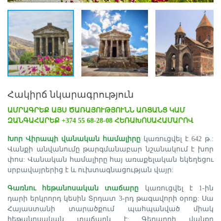
Հակիրճ նկարագրություն
ԱՄՐԱԳՐԵՔ ԱՅՍ ԾԱՌԱՅՈՒԹՅՈՒՆՆ ԱՌՑԱՆՑ ԿԱՄ
ԶԱՆԳԱՀԱՐԵՔ +374 55 68-28-08 ՀԵՌԱԽՈՍԱՀԱՄԱՐՈՎ
Խոր Վիրապի վանական համալիրը
կառուցվել է 642 թ.:
Վանքի անվանումը թարգմանաբար նշանակում է խոր
փոս: Վանական համալիրը հայ առաքելական եկեղեցու
սրբավայրերից է և ուխտագնացության վայր:
Գառնու հեթանոսական տաճարը
կառուցվել է 1-ին
դարի երկրորդ կեսին Տրդատ 3-րդ թագավորի օրոք: Սա
Հայաստանի տարածքում պահպանված միակ
հեթանոսական տաճարն է: Գեղարդի վանքը