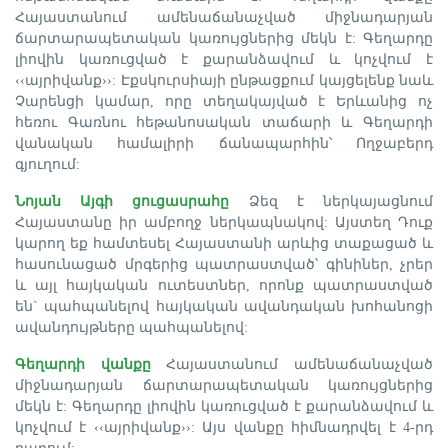
Հայաստանում ամենաճանաչված միջնադարյան
ճարտարապետական կառույցներից մեկն է: Գեղարդը
լիովին կառուցված է քարանձավում և կոչվում է
‹‹այրիվանք››: Էքսկուրսիայի ընթացքում կայցելենք նաև
Չարենցի կամար, որը տեղակայված է Երևանից ոչ
հեռու Գառնու հեթանոսական տաճարի և Գեղարդի
վանական համալիրի ճանապարհին՝ Ողջաբերդ
գյուղում:
Նոյան Այգի ցուցասրահը
Ձեզ է ներկայացնում
Հայաստանը իր ամբողջ ներկապնակով: Այստեղ Դուք
կարող եք համտեսել Հայաստանի արևից տաքացած և
հասունացած մրգերից պատրաստված՝ գինիներ, չրեր
և այլ հայկական ուտեստներ, որոնք պատրաստված
են` պահպանելով հայկական ավանդական խոհանոցի
ավանդույթները պահպանելով:
Գեղարդի վանքը
Հայաստանում ամենաճանաչված
միջնադարյան ճարտարապետական կառույցներից
մեկն է: Գեղարդը լիովին կառուցված է քարանձավում և
կոչվում է ‹‹այրիվանք››: Այս վանքը հիմնադրվել է 4-րդ