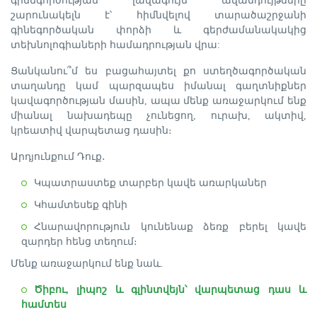
գինեգործության լավագույն ավանդույթները
շարունակելն է՝ հիմնվելով տարածաշրջանի
գինեգործական փորձի և գերժամանակակից
տեխնոլոգիաների համադրության վրա:
Ցանկանու՞մ ես բացահայտել քո ստեղծագործական
տաղանդը կամ պարզապես իմանալ գաղտնիքներ
կավագործության մասին, ապա մենք առաջարկում ենք
միանալ նախադեպը չունեցող, ուրախ, ակտիվ,
կրեատիվ վարպետաց դասին։
Արդյունքում Դուք․
Կպատրաստեք տարբեր կավե առարկաներ
Կհամտեսեք գինի
Հնարավորություն կունենաք ձեռք բերել կավե
զարդեր հենց տեղում։
Մենք առաջարկում ենք նաև.
Ծիբու, լիպոշ և գլինտվեյն՝ վարպետաց դաս և
համտես