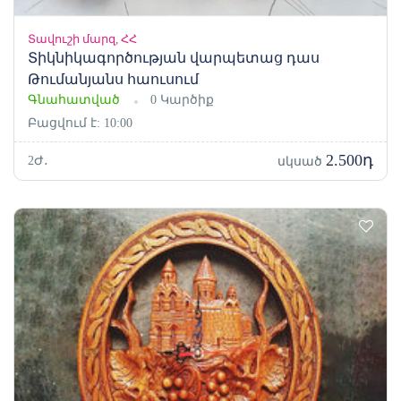
Տավուշի մարզ, ՀՀ
Տիկնիկագործության վարպետաց դաս
Թումանյանս հաուսում
Գնահատված
0 Կարծիք
Բացվում է: 10:00
2.500դ
2Ժ․
սկսած