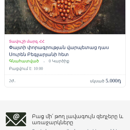
Տավուշի մարզ, ՀՀ
Փայտի փորագրության վարպետաց դաս
Սուրեն Բեգլարյանի հետ
Գնահատված
0 Կարծիք
Բացվում է: 10:00
5.000դ
2Ժ․
սկսած
Բաց մի՛ թող լավագույն զեղչերը և
առաջարկները