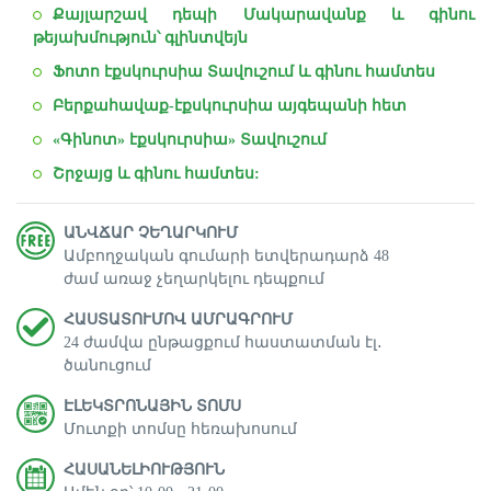
Քայլարշավ դեպի Մակարավանք և գինու
թեյախմություն՝ գլինտվեյն
Ֆոտո էքսկուրսիա Տավուշում և գինու համտես
Բերքահավաք-էքսկուրսիա այգեպանի հետ
«Գինոտ» էքսկուրսիա» Տավուշում
Շրջայց և գինու համտես:
ԱՆՎՃԱՐ ՉԵՂԱՐԿՈՒՄ
Ամբողջական գումարի ետվերադարձ 48
ժամ առաջ չեղարկելու դեպքում
ՀԱՍՏԱՏՈՒՄՈՎ ԱՄՐԱԳՐՈՒՄ
24 ժամվա ընթացքում հաստատման էլ․
ծանուցում
ԷԼԵԿՏՐՈՆԱՅԻՆ ՏՈՄՍ
Մուտքի տոմսը հեռախոսում
ՀԱՍԱՆԵԼԻՈՒԹՅՈՒՆ