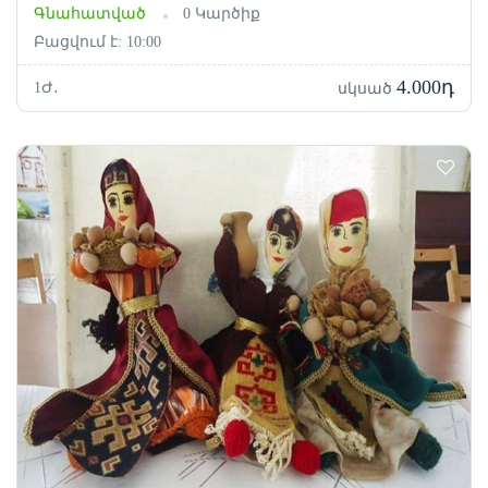
Գնահատված
0 Կարծիք
Բացվում է: 10:00
4.000դ
1Ժ․
սկսած