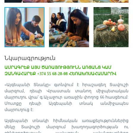
Նկարագրություն
ԱՄՐԱԳՐԵՔ ԱՅՍ ԾԱՌԱՅՈՒԹՅՈՒՆՆ ԱՌՑԱՆՑ ԿԱՄ
ԶԱՆԳԱՀԱՐԵՔ +374 55 68-28-08 ՀԵՌԱԽՈՍԱՀԱՄԱՐՈՎ
«Այգեպանի Տնակը» գտնվում է հրաշագեղ Տավուշի
մարզում, դեպի Վրաստան տանող միջպետական
մայրուղու վրա՝ գ.Աչաջուր առաջին փողոց 66 հասցեում:
Մուտքը դեպի Այգեպանի տնակ անմիջապես
մայրուղուց է:
Այգեպանի տնակի հիմնական առաքելություններից
մեկը Տավուշի մարզում խաղողագործության ու