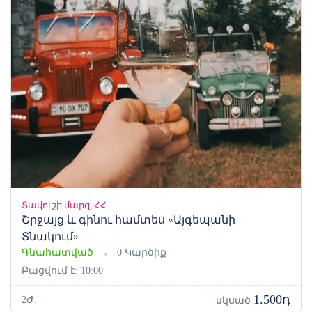
Տավուշի մարզ, ՀՀ
Շրջայց և գինու համտես «Այգեպանի
Տնակում»
Գնահատված
0 Կարծիք
Բացվում է: 10:00
1.500դ
2Ժ․
սկսած