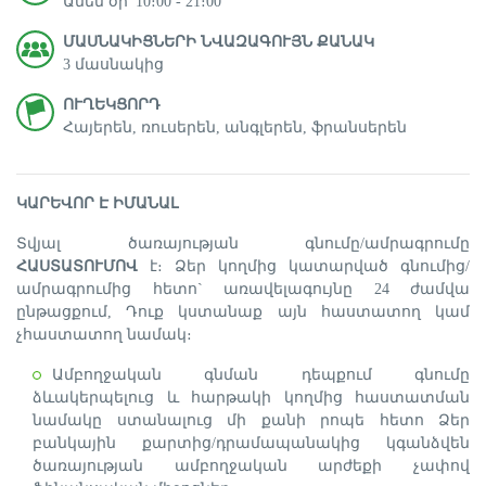
Ամեն օր՝ 10։00 - 21։00
ՄԱՍՆԱԿԻՑՆԵՐԻ ՆՎԱԶԱԳՈՒՅՆ ՔԱՆԱԿ
3 մասնակից
ՈՒՂԵԿՑՈՐԴ
Հայերեն, ռուսերեն, անգլերեն, ֆրանսերեն
ԿԱՐԵՎՈՐ Է ԻՄԱՆԱԼ
Տվյալ ծառայության գնումը/ամրագրումը
ՀԱՍՏԱՏՈՒՄՈՎ
է։ Ձեր կողմից կատարված գնումից/
ամրագրումից հետո` առավելագույնը 24 ժամվա
ընթացքում, Դուք կստանաք այն հաստատող կամ
չհաստատող նամակ։
Ամբողջական գնման դեպքում գնումը
ձևակերպելուց և հարթակի կողմից հաստատման
նամակը ստանալուց մի քանի րոպե հետո Ձեր
բանկային քարտից/դրամապանակից կգանձվեն
ծառայության ամբողջական արժեքի չափով