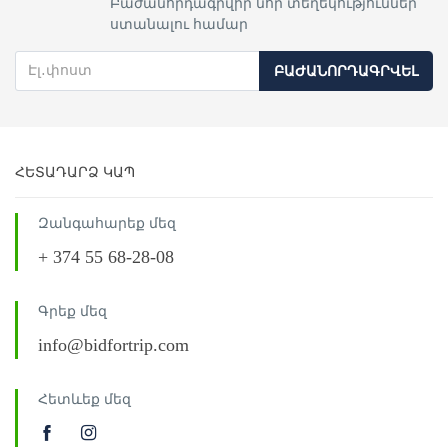
Բաժանորդագրվիր նոր տեղեկություններ
ստանալու համար
ԲԱԺԱՆՈՐԴԱԳՐՎԵԼ
ՀԵՏԱԴԱՐՁ ԿԱՊ
Զանգահարեք մեզ
+ 374 55 68-28-08
Գրեք մեզ
info@bidfortrip.com
Հետևեք մեզ