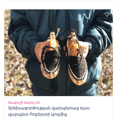
Տավուշի մարզ, ՀՀ
Տրեխագործության վարպետաց դաս
վարպետ Ռոբերտի կողմից