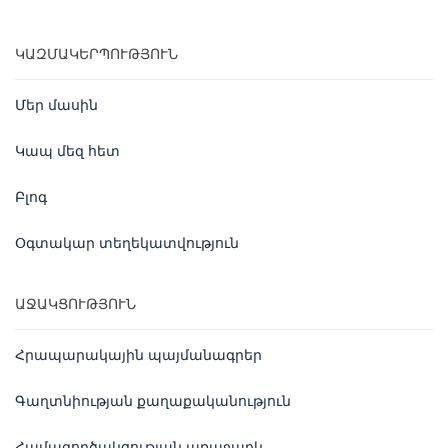
ԿԱԶՄԱԿԵՐՊՈՒԹՅՈՒՆ
Մեր մասին
Կապ մեզ հետ
Բլոգ
Օգտակար տեղեկատվություն
ԱՋԱԿՑՈՒԹՅՈՒՆ
Հրապարակային պայմանագրեր
Գաղտնիության քաղաքականություն
Համագործակցության առաջարկ