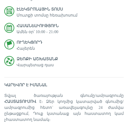
ԷԼԵԿՏՐՈՆԱՅԻՆ ՏՈՄՍ
Մուտքի տոմսը հեռախոսում
ՀԱՍԱՆԵԼԻՈՒԹՅՈՒՆ
Ամեն օր՝ 10։00 - 21։00
ՈՒՂԵԿՑՈՐԴ
Հայերեն
ՁԵՌՔԻ ԱՇԽԱՏԱՆՔ
Վարպետաց դաս
ԿԱՐԵՎՈՐ Է ԻՄԱՆԱԼ
Տվյալ ծառայության գնումը/ամրագրումը
ՀԱՍՏԱՏՈՒՄՈՎ
է։ Ձեր կողմից կատարված գնումից/
ամրագրումից հետո` առավելագույնը 24 ժամվա
ընթացքում, Դուք կստանաք այն հաստատող կամ
չհաստատող նամակ։