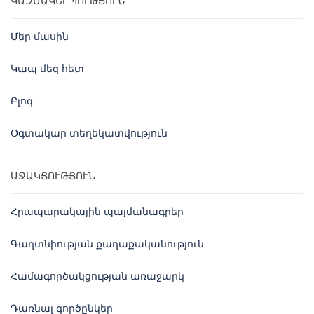
ԿԱԶՄԱԿԵՐՊՈՒԹՅՈՒՆ
Մեր մասին
Կապ մեզ հետ
Բլոգ
Օգտակար տեղեկատվություն
ԱՋԱԿՑՈՒԹՅՈՒՆ
Հրապարակային պայմանագրեր
Գաղտնիության քաղաքականություն
Համագործակցության առաջարկ
Դառնալ գործընկեր