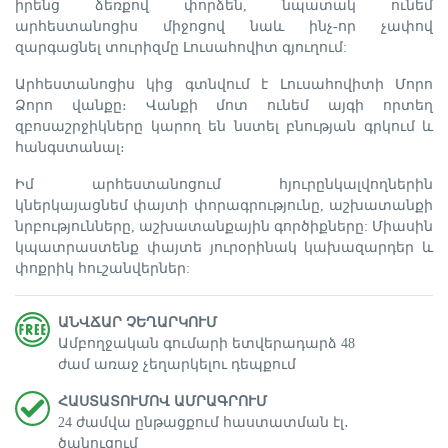
իրենց ձեռքով փորձեն, նպատակ ունեմ
արհեստանոցիս միջոցով նաև ինչ-որ չափով
զարգացնել տուրիզմը Լուսահովիտ գյուղում:
Արհեստանոցիս կից գտնվում է Լուսահովիտի Մորո
Ձորո վանքը։ Վանքի մոտ ունեմ այգի որտեղ
զբոսաշրջիկները կարող են նստել բնության գրկում և
հանգստանալ։
Իմ արհեստանոցում հյուրընկալվողներին
կներկայացնեմ փայտի փորագրությունը, աշխատանքի
նրբությունները, աշխատանքային գործիքները: Միասին
կպատրաստենք փայտե յուրօրինակ կախազարդեր և
փոքրիկ հուշանվերներ:
ԱՆՎՃԱՐ ՉԵՂԱՐԿՈՒՄ
Ամբողջական գումարի ետվերադարձ 48
ժամ առաջ չեղարկելու դեպքում
ՀԱՍՏԱՏՈՒՄՈՎ ԱՄՐԱԳՐՈՒՄ
24 ժամվա ընթացքում հաստատման էլ․
ծանուցում