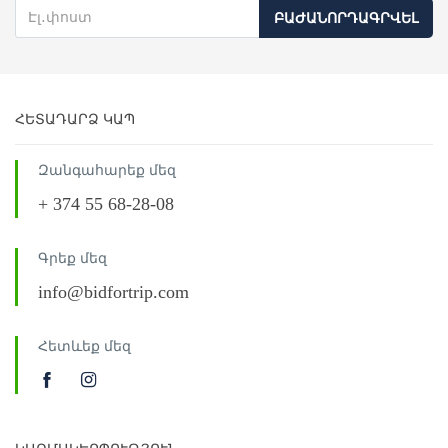
ԲԱԺԱՆՈՐԴԱԳՐՎԵԼ
ՀԵՏԱԴԱՐՁ ԿԱՊ
Զանգահարեք մեզ
+ 374 55 68-28-08
Գրեք մեզ
info@bidfortrip.com
Հետևեք մեզ