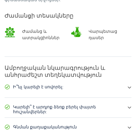
Ժամանցի տեսակները
Ժամանց և
Վարպետաց
ատրակցիոններ
դասեր
Ամբողջական նկարագրություն և
անհրաժեշտ տեղեկատվություն
Ի՞նչ կարելի է սովորել:
Կծանոթացնեմ փայտի փորագրության տեխնոլոգիային
և աշխատանքի սկզբունքներին:
Կարելի՞ է արդյոք ձեռք բերել փայտե
հուշանվերներ:
Վարպետաց դասի ընթացքում պատրաստված
կախազարդը կամ հուշանվերը մնում է Ձեզ մոտ: Կարող
Գնման քաղաքականություն
եք նաև գնել այլ աշխատանքներ: