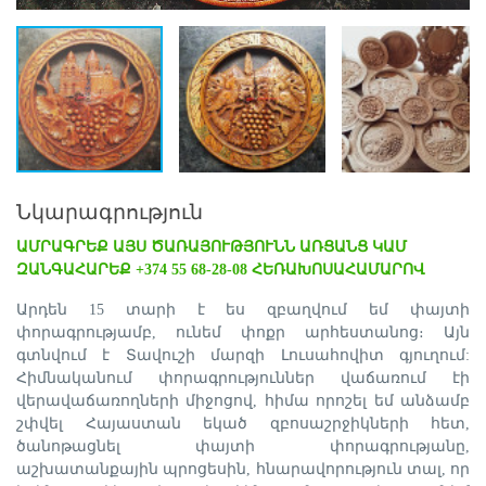
Նկարագրություն
ԱՄՐԱԳՐԵՔ ԱՅՍ ԾԱՌԱՅՈՒԹՅՈՒՆՆ ԱՌՑԱՆՑ ԿԱՄ
ԶԱՆԳԱՀԱՐԵՔ +374 55 68-28-08 ՀԵՌԱԽՈՍԱՀԱՄԱՐՈՎ
Արդեն 15 տարի է ես զբաղվում եմ փայտի
փորագրությամբ, ունեմ փոքր արհեստանոց։ Այն
գտնվում է Տավուշի մարզի Լուսահովիտ գյուղում:
Հիմնականում փորագրություններ վաճառում էի
վերավաճառողների միջոցով, հիմա որոշել եմ անձամբ
շփվել Հայաստան եկած զբոսաշրջիկների հետ,
ծանոթացնել փայտի փորագրությանը,
աշխատանքային պրոցեսին, հնարավորություն տալ, որ