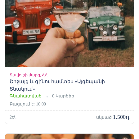
Տավուշի մարզ, ՀՀ
Շրջայց և գինու համտես «Այգեպանի
Տնակում»
Գնահատված
0 Կարծիք
Բացվում է: 10:00
1.500դ
2Ժ․
սկսած