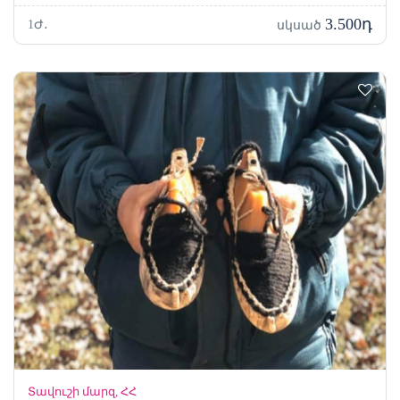
3.500դ
1Ժ․
սկսած
Տավուշի մարզ, ՀՀ